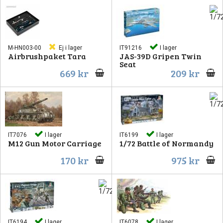
M-HN003-00
Ej i lager
IT91216
I lager
Airbrushpaket Tara
JAS-39D Gripen Twin
Seat
669 kr
209 kr
IT7076
I lager
IT6199
I lager
M12 Gun Motor Carriage
1/72 Battle of Normandy
170 kr
975 kr
IT6194
I lager
IT6078
I lager