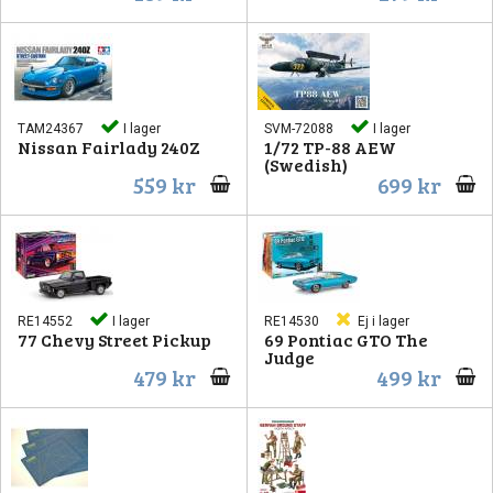
TAM24367
I lager
SVM-72088
I lager
Nissan Fairlady 240Z
1/72 TP-88 AEW
(Swedish)
559 kr
699 kr
RE14552
I lager
RE14530
Ej i lager
77 Chevy Street Pickup
69 Pontiac GTO The
Judge
479 kr
499 kr