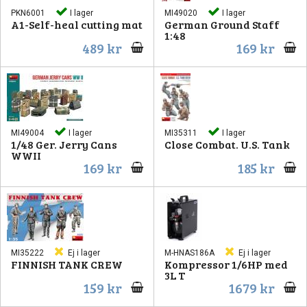
PKN6001
I lager
MI49020
I lager
A1-Self-heal cutting mat
German Ground Staff
1:48
489 kr
169 kr
MI49004
I lager
MI35311
I lager
1/48 Ger. Jerry Cans
Close Combat. U.S. Tank
WWII
169 kr
185 kr
MI35222
Ej i lager
M-HNAS186A
Ej i lager
FINNISH TANK CREW
Kompressor 1/6HP med
3L T
159 kr
1679 kr