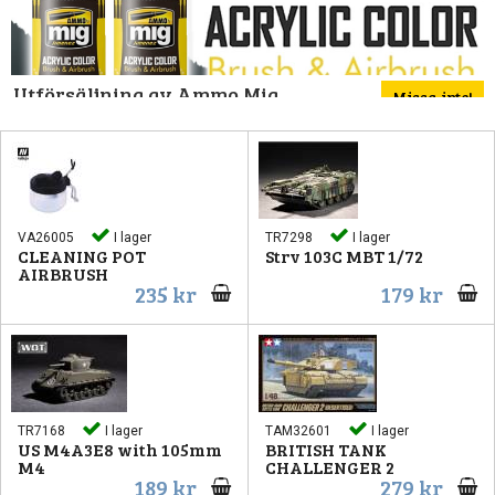
Pip
Utförsäljning av Ammo Mig
Missa inte!
färg!
VA26005
I lager
TR7298
I lager
La
CLEANING POT
Strv 103C MBT 1/72
AIRBRUSH
235 kr
179 kr
TR7168
I lager
TAM32601
I lager
US M4A3E8 with 105mm
BRITISH TANK
M4
CHALLENGER 2
189 kr
279 kr