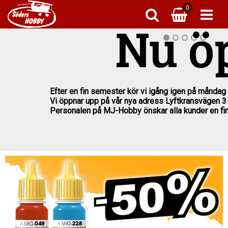
0
Plastbyggsa
Pla
Pla
B
Nu ö
Tanks 
Fä
L
Tidnin
Flygpla
T
L
Efter en fin semester kör vi igång igen på måndag 
1:43 Bilar -
Vi öppnar upp på vår nya adress Lyftkransvägen 3 p
Primer, T
R
T
Personalen på MJ-Hobby önskar alla kunder en f
Dekalvä
Mä
Pat
Ta
Sve
Fila
Skruv 