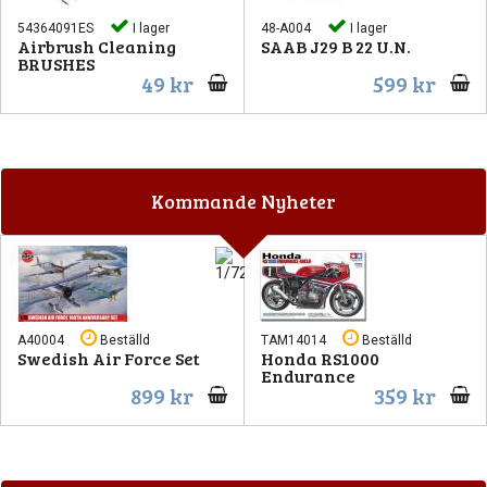
54364091ES
I lager
48-A004
I lager
Airbrush Cleaning
SAAB J29 B 22 U.N.
BRUSHES
49 kr
599 kr
Kommande Nyheter
A40004
Beställd
TAM14014
Beställd
Swedish Air Force Set
Honda RS1000
Endurance
899 kr
359 kr