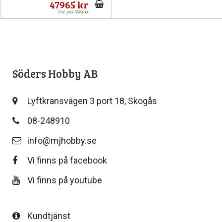
47965 kr
Ord. pris 78890 kr
Pipetter & sprut
Byggnål
Tillbeh
Stora
S
North Easte
GreenStu
Airbru
Fä
Stencil
Rostfri
Lödni
Be
Söders Hobby AB
Vintrinsk
Skiv
L
Lyftkransvägen 3 port 18, Skogås
Landskapsmatt
Verktygss
08-248910
Skärmatt
Vatt
info@mjhobby.se
Vi finns på facebook
Övriga tillbeh
Vi finns på youtube
Kundtjänst