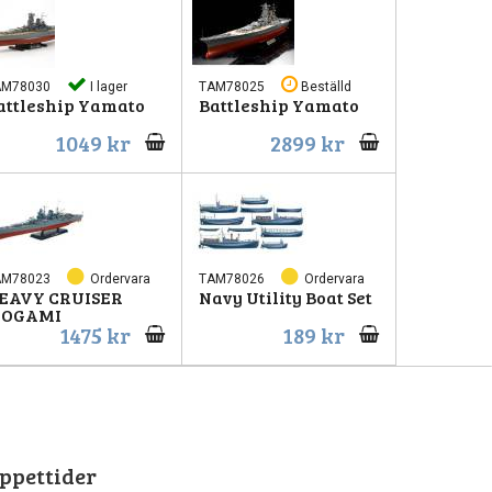
AM78030
I lager
TAM78025
Beställd
attleship Yamato
Battleship Yamato
1049 kr
2899 kr
AM78023
Ordervara
TAM78026
Ordervara
EAVY CRUISER
Navy Utility Boat Set
OGAMI
1475 kr
189 kr
ppettider