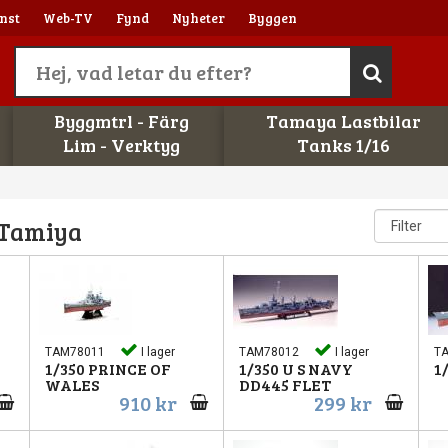
nst
Web-TV
Fynd
Nyheter
Byggen
Byggmtrl - Färg
Tamaya Lastbilar
Lim - Verktyg
Tanks 1/16
 Tamiya
TAM78011
I lager
TAM78012
I lager
T
1/350 PRINCE OF
1/350 U S NAVY
1
WALES
DD445 FLET
910 kr
299 kr