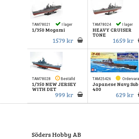
TAM78021
I lager
TAM78024
I lager
1/350 Mogami
HEAVY CRUISER
TONE
1579 kr
1659 kr
TAM78028
Beställd
TAM25426
Ordervar
1/350 NEW JERSEY
Japanese Navy Sub 
WITH DET
400
999 kr
629 kr
Söders Hobby AB