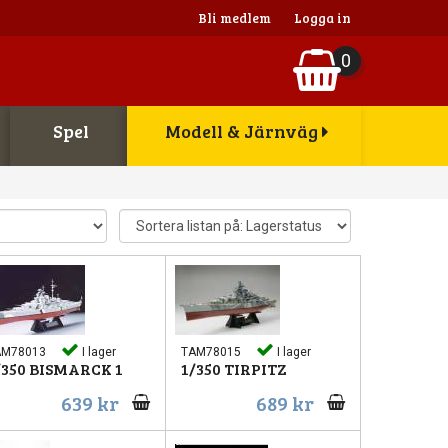
Bli medlem
Logga in
0
Spel
Modell & Järnväg
AM78013
I lager
TAM78015
I lager
/350 BISMARCK 1
1/350 TIRPITZ
639 kr
689 kr