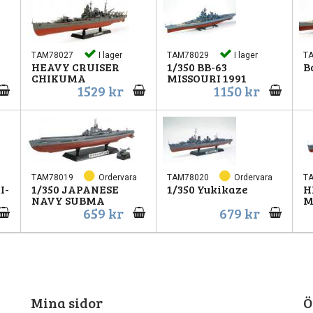
TAM78027
I lager
TAM78029
I lager
T
HEAVY CRUISER
1/350 BB-63
B
CHIKUMA
MISSOURI 1991
1529 kr
1150 kr
a
TAM78019
Ordervara
TAM78020
Ordervara
T
I-
1/350 JAPANESE
1/350 Yukikaze
H
NAVY SUBMA
M
659 kr
679 kr
Mina sidor
Ö