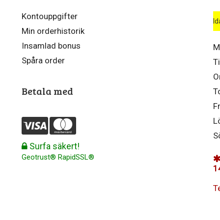
Kontouppgifter
Id
Min orderhistorik
Insamlad bonus
M
Spåra order
T
O
Betala med
T
F
L
S
Surfa säkert!
Geotrust® RapidSSL®
1
T