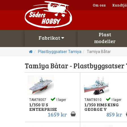
Om oss
Kundtjä
Plast
Fabrikat
modeller
Plastbyggsatser Tamiya
Tamiya Båtar
Tamiya Båtar - Plastbyggsatser
TAM78007
I lager
TAM78010
I lager
1/350 U S
1/350 HMS KING
ENTERPRISE
GEORGE V
1659 kr
859 kr