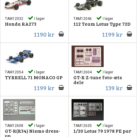
Pipetter & sprutor
Byggnålar
Tillbehör
Storage
Snö
TAM12032
I lager
TAM12046
I lager
Honda RA273
112 Team Lotus Type 72D
North Eastern
GreenStuff
Airbrush
Färg
1190 kr
1199 kr
Stenciler
Rostfritt
Lödning
Berg
Vintrinskåp
Skivor
Lim
Landskapsmattor
Verktygsset
TAM12054
I lager
TAM12604
I lager
TYRRELL 71 MONACO GP
GT-R Z-tune foto-æts
dele
Skärmattor
Vatten
1199 kr
139 kr
Övriga tillbehör
TAM12608
I lager
TAM12635
I lager
GT-R(R34) Nismo dress-
1/20 Lotus 79 1978 PE par
up