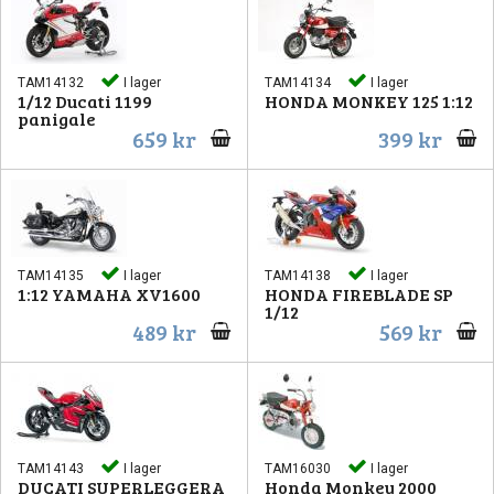
TAM14132
I lager
TAM14134
I lager
1/12 Ducati 1199
HONDA MONKEY 125 1:12
panigale
659 kr
399 kr
TAM14135
I lager
TAM14138
I lager
1:12 YAMAHA XV1600
HONDA FIREBLADE SP
1/12
489 kr
569 kr
TAM14143
I lager
TAM16030
I lager
DUCATI SUPERLEGGERA
Honda Monkey 2000