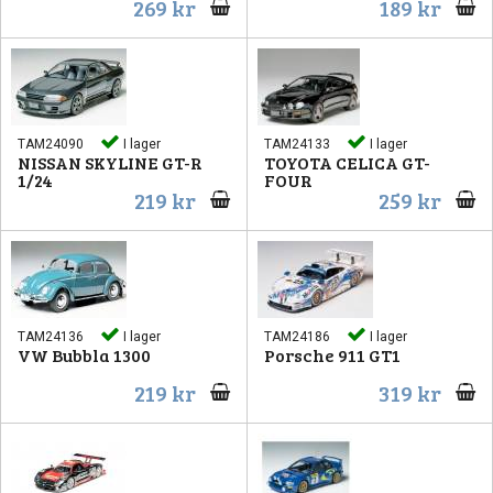
269 kr
189 kr
TAM24090
I lager
TAM24133
I lager
NISSAN SKYLINE GT-R
TOYOTA CELICA GT-
1/24
FOUR
219 kr
259 kr
TAM24136
I lager
TAM24186
I lager
VW Bubbla 1300
Porsche 911 GT1
219 kr
319 kr