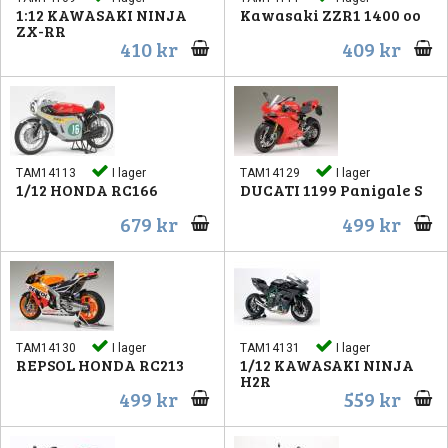
1:12 KAWASAKI NINJA
Kawasaki ZZR1 1400 oo
ZX-RR
410 kr
409 kr
TAM14113
I lager
TAM14129
I lager
1/12 HONDA RC166
DUCATI 1199 Panigale S
679 kr
499 kr
TAM14130
I lager
TAM14131
I lager
REPSOL HONDA RC213
1/12 KAWASAKI NINJA
H2R
499 kr
559 kr