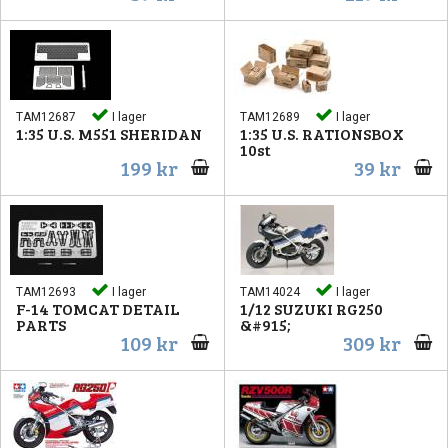
TAM12687
I lager
TAM12689
I lager
1:35 U.S. M551 SHERIDAN
1:35 U.S. RATIONSBOX
10st
199 kr
39 kr
TAM12693
I lager
TAM14024
I lager
F-14 TOMCAT DETAIL
1/12 SUZUKI RG250
PARTS
&#915;
109 kr
309 kr