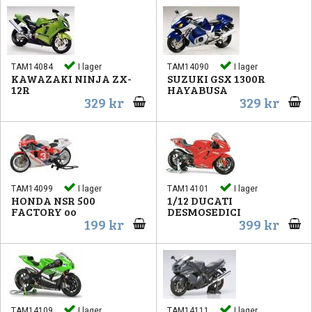
TAM14084
I lager
TAM14090
I lager
KAWAZAKI NINJA ZX-
SUZUKI GSX 1300R
12R
HAYABUSA
329 kr
329 kr
TAM14099
I lager
TAM14101
I lager
HONDA NSR 500
1/12 DUCATI
FACTORY oo
DESMOSEDICI
199 kr
399 kr
TAM14109
I lager
TAM14111
I lager