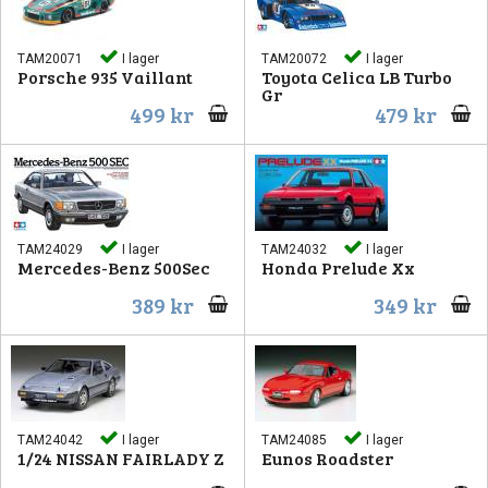
TAM20071
I lager
TAM20072
I lager
Porsche 935 Vaillant
Toyota Celica LB Turbo
Gr
499 kr
479 kr
TAM24029
I lager
TAM24032
I lager
Mercedes-Benz 500Sec
Honda Prelude Xx
389 kr
349 kr
TAM24042
I lager
TAM24085
I lager
1/24 NISSAN FAIRLADY Z
Eunos Roadster