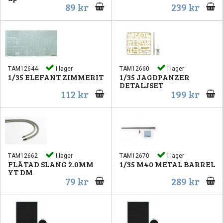
89 kr
239 kr
TAM12644
I lager
TAM12660
I lager
1/35 ELEFANT ZIMMERIT
1/35 JAGDPANZER
DETALJSET
112 kr
199 kr
TAM12662
I lager
TAM12670
I lager
FLÄTAD SLANG 2.0MM
1/35 M40 METAL BARREL
YT DM
79 kr
289 kr