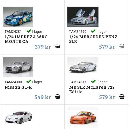
TAM24281
I lager
TAM24290
I lager
1/24 IMPREZA WRC
1/24 MERCEDES-BENZ
MONTE CA
SLR
379 kr
579 kr
TAM24300
I lager
TAM24317
I lager
Nissan GT-R
MB SLR McLaren 722
Editio
549 kr
579 kr