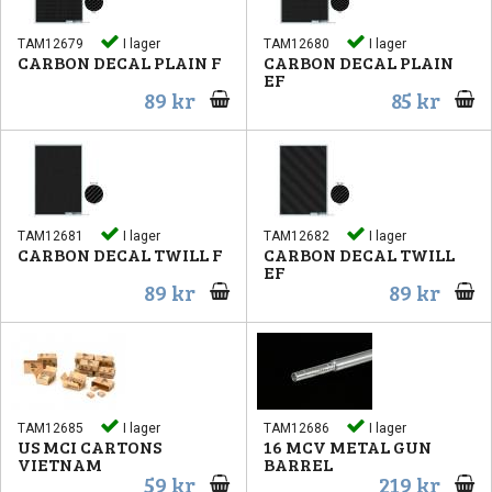
TAM12679
I lager
TAM12680
I lager
CARBON DECAL PLAIN F
CARBON DECAL PLAIN
EF
89 kr
85 kr
TAM12681
I lager
TAM12682
I lager
CARBON DECAL TWILL F
CARBON DECAL TWILL
EF
89 kr
89 kr
TAM12685
I lager
TAM12686
I lager
US MCI CARTONS
16 MCV METAL GUN
VIETNAM
BARREL
59 kr
219 kr