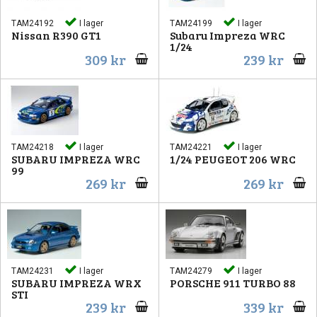
TAM24192
I lager
TAM24199
I lager
Nissan R390 GT1
Subaru Impreza WRC
1/24
309 kr
239 kr
TAM24218
I lager
TAM24221
I lager
SUBARU IMPREZA WRC
1/24 PEUGEOT 206 WRC
99
269 kr
269 kr
TAM24231
I lager
TAM24279
I lager
SUBARU IMPREZA WRX
PORSCHE 911 TURBO 88
STI
239 kr
339 kr