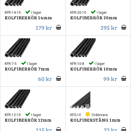
KFR-14-10
I lager
KFR-20-10
I lager
KOLFIBERRÖR 14mm
KOLFIBERRÖR 20mm
179 kr
295 kr
KFR-7-5
I lager
KFR-10-8
I lager
KOLFIBERRÖR 7mm
KOLFIBERRÖR 10mm
60 kr
99 kr
KFR-12-10
I lager
KFS-10
Ordervara
KOLFIBERRÖR 12mm
KOLFIBERSTÅNG 1mm
115 kr
22 kr