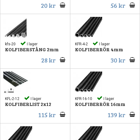
20 kr
56 kr
kfs-20
I lager
KFR-4-2
I lager
KOLFIBERSTÅNG 2mm
KOLFIBERRÖR 4mm
28 kr
30 kr
KFL-2-12
I lager
KFR-16-10
I lager
KOLFIBERLIST 2x12
KOLFIBERRÖR 16mm
115 kr
139 kr