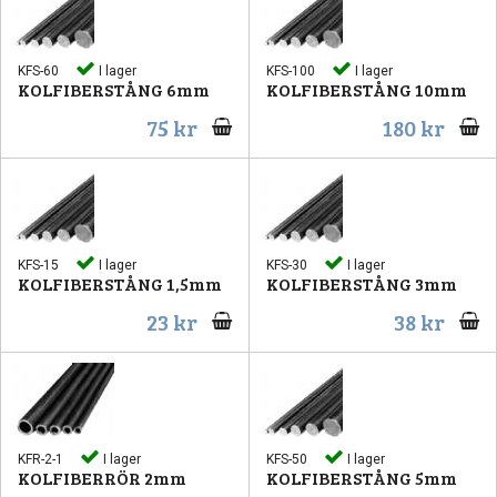
KFS-60
I lager
KFS-100
I lager
KOLFIBERSTÅNG 6mm
KOLFIBERSTÅNG 10mm
75 kr
180 kr
r
KFS-15
I lager
KFS-30
I lager
KOLFIBERSTÅNG 1,5mm
KOLFIBERSTÅNG 3mm
23 kr
38 kr
KFR-2-1
I lager
KFS-50
I lager
KOLFIBERRÖR 2mm
KOLFIBERSTÅNG 5mm