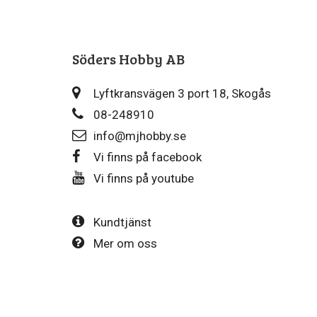
Söders Hobby AB
Lyftkransvägen 3 port 18, Skogås
08-248910
info@mjhobby.se
Vi finns på facebook
Vi finns på youtube
Kundtjänst
Mer om oss