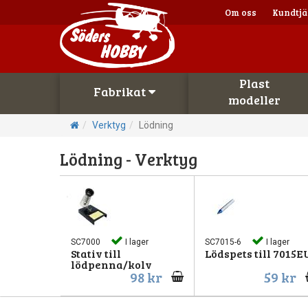
Om oss
Kundtjä
Plast
Fabrikat
modeller
Verktyg
Lödning
Lödning - Verktyg
SC7000
I lager
SC7015-6
I lager
Stativ till
Lödspets till 7015E
lödpenna/kolv
98 kr
59 kr