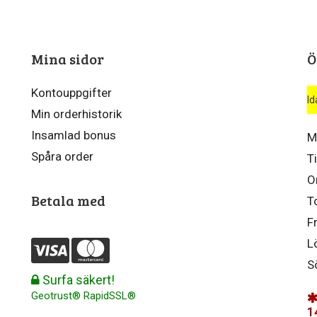
Mina sidor
Ö
Kontouppgifter
Id
Min orderhistorik
Insamlad bonus
M
Spåra order
T
O
Betala med
T
F
L
S
Surfa säkert!
Geotrust® RapidSSL®
1