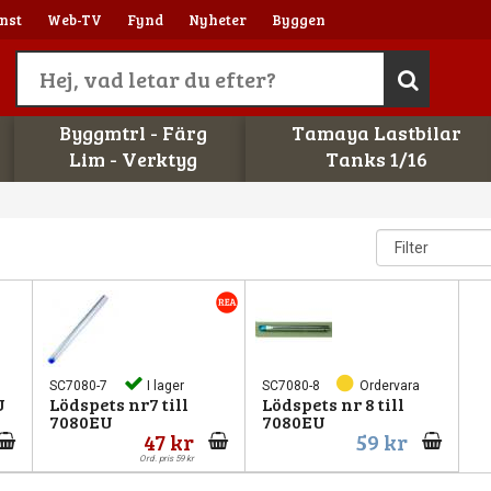
nst
Web-TV
Fynd
Nyheter
Byggen
Byggmtrl - Färg
Tamaya Lastbilar
Lim - Verktyg
Tanks 1/16
SC7080-7
I lager
SC7080-8
Ordervara
U
Lödspets nr7 till
Lödspets nr 8 till
7080EU
7080EU
47 kr
59 kr
Ord. pris 59 kr