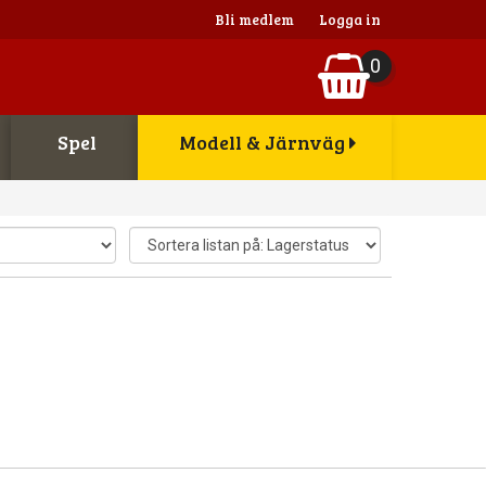
Bli medlem
Logga in
0
Spel
Modell & Järnväg