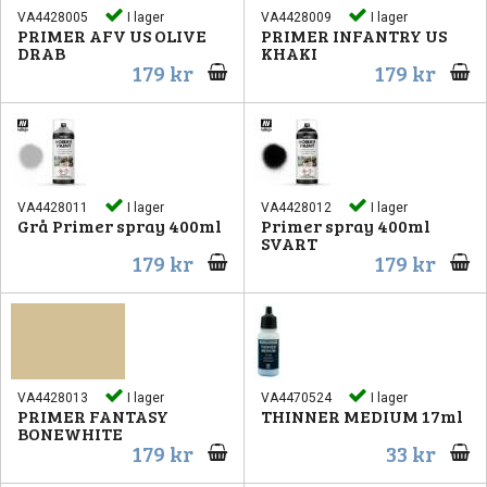
VA4428005
I lager
VA4428009
I lager
PRIMER AFV US OLIVE
PRIMER INFANTRY US
DRAB
KHAKI
179 kr
179 kr
VA4428011
I lager
VA4428012
I lager
Grå Primer spray 400ml
Primer spray 400ml
SVART
179 kr
179 kr
VA4428013
I lager
VA4470524
I lager
PRIMER FANTASY
THINNER MEDIUM 17ml
BONEWHITE
179 kr
33 kr