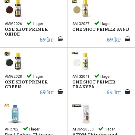
AMIG2026
I lager
AMIG2027
I lager
ONE SHOT PRIMER
ONE SHOT PRIMER SAND
OXIDE
69 kr
69 kr
AMIG2028
I lager
AMIG2041
I lager
ONE SHOT PRIMER
ONE SHOT PRIMER
GREEN
TRANSPA
69 kr
64 kr
ARC702
I lager
ATOM-20500
I lager
Real Colors Thinner
ATOM Thinner and