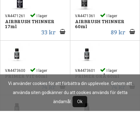
VA4471261
I lager
VA4471361
I lager
AIRBRUSH THINNER
AIRBRUSH THINNER
17ml
60ml
33 kr
89 kr
VA4473600
I lager
VA4473601
I lager
PRIMER VIT 60ml
PRIMER GRÅ 60ml
Vi använder cookies för att förbättra din upplevelse. Genom att
74 kr
74 kr
använda siten godkänner du att cookies används för detta
ändamål.
Ok
VA4473602
I lager
VA4473603
I lager
PRIMER SVART 60ml
PRIMER PANSAR GRÅ
60ml