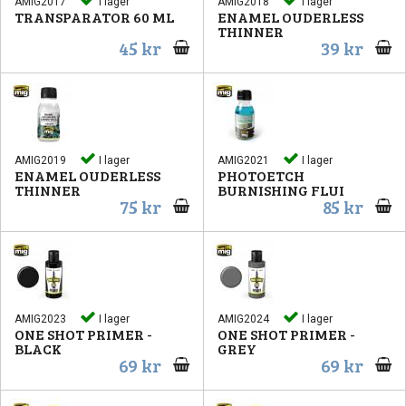
AMIG2017
I lager
AMIG2018
I lager
TRANSPARATOR 60 ML
ENAMEL OUDERLESS
THINNER
45 kr
39 kr
AMIG2019
I lager
AMIG2021
I lager
ENAMEL OUDERLESS
PHOTOETCH
THINNER
BURNISHING FLUI
75 kr
85 kr
AMIG2023
I lager
AMIG2024
I lager
ONE SHOT PRIMER -
ONE SHOT PRIMER -
BLACK
GREY
69 kr
69 kr