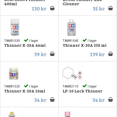
400ml
Cleaner
130 kr
35 kr
TAM81030
I lager
TAM81040
I lager
Thinner X-20A 46ml
Thinner X-20A 250 ml
39 kr
139 kr
TAM81520
I lager
TAM82110
I lager
Thinner X-20A 10ml
LP-10 Lack Thinner
34 kr
34 kr