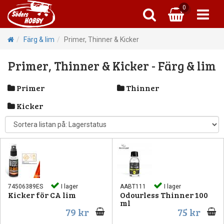
0
Plastbyggsa
Pla
Pla
B
Färg & lim
Primer, Thinner & Kicker
Tanks 
Fä
L
Primer, Thinner & Kicker - Färg & lim
Tidnin
Flygpla
T
L
Primer
Thinner
1:43 Bilar -
Kicker
Primer, T
R
T
Dekalvä
Mä
Pat
Ta
Sve
74506389ES
I lager
AABT111
I lager
Kicker för CA lim
Odourless Thinner 100
Fila
ml
79 kr
75 kr
Skruv 