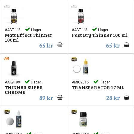
Pip
AABT112
I lager
AABT113
I lager
Matt Effect Thinner
Fast Dry Thinner 100 ml
100ml
65 kr
65 kr
La
AAK9199
I lager
AMIG2016
I lager
THINNER SUPER
TRANSPARATOR 17 ML
CHROME
89 kr
28 kr