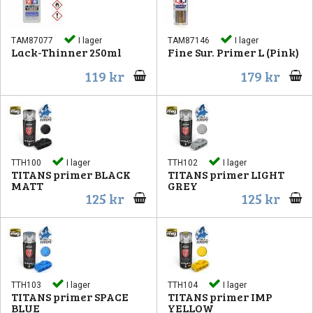
TAM87077
I lager
TAM87146
I lager
Lack-Thinner 250ml
Fine Sur. Primer L (Pink)
119 kr
179 kr
TTH100
I lager
TTH102
I lager
TITANS primer BLACK
TITANS primer LIGHT
MATT
GREY
125 kr
125 kr
TTH103
I lager
TTH104
I lager
TITANS primer SPACE
TITANS primer IMP
BLUE
YELLOW