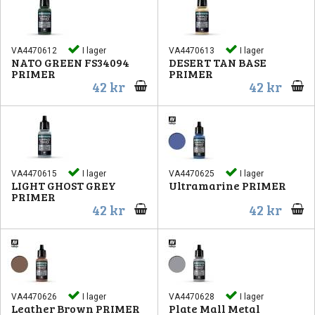
VA4470612
I lager
VA4470613
I lager
NATO GREEN FS34094
DESERT TAN BASE
PRIMER
PRIMER
42 kr
42 kr
VA4470615
I lager
VA4470625
I lager
LIGHT GHOST GREY
Ultramarine PRIMER
PRIMER
42 kr
42 kr
VA4470626
I lager
VA4470628
I lager
Leather Brown PRIMER
Plate Mall Metal