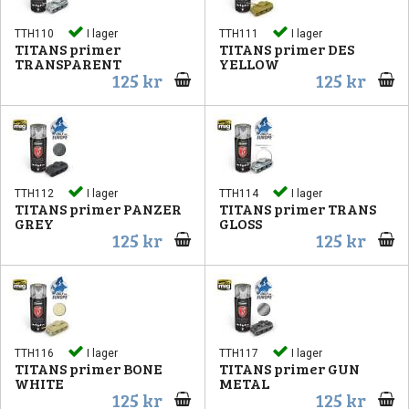
TTH110
I lager
TTH111
I lager
TITANS primer
TITANS primer DES
TRANSPARENT
YELLOW
125 kr
125 kr
TTH112
I lager
TTH114
I lager
TITANS primer PANZER
TITANS primer TRANS
GREY
GLOSS
125 kr
125 kr
TTH116
I lager
TTH117
I lager
TITANS primer BONE
TITANS primer GUN
WHITE
METAL
125 kr
125 kr