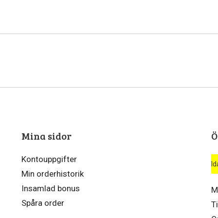
Mina sidor
Ö
Kontouppgifter
Id
Min orderhistorik
Insamlad bonus
M
Spåra order
T