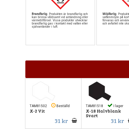
Brandfarlig
. Produkten är brandfarlig och
Miljöfarlig
. Produkte
kan brinna våldsamt vid antändning eller
vattenmiljön på kort
värmetillförsel. Vissa produkter utvecklar
förvaras och använ
brandfarlig gas i kontakt med vatten eller
och avfallet inte sk
självantänder i luft.
TAM81502
Beställd
TAM81518
I lager
X-2 Vit
X-18 Halvblank
Svart
31 kr
31 kr