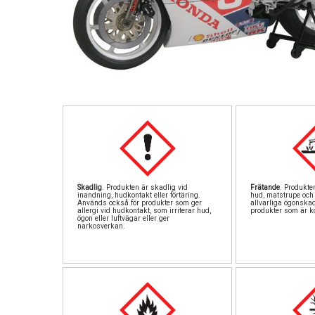
Skadlig
. Produkten är skadlig vid
Frätande
. Produkte
inandning, hudkontakt eller förtäring.
hud, matstrupe och 
Används också för produkter som ger
allvarliga ögonska
allergi vid hudkontakt, som irriterar hud,
produkter som är ko
ögon eller luftvägar eller ger
narkosverkan.