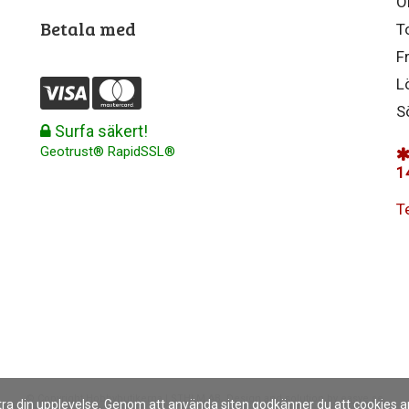
O
Betala med
T
F
L
S
Surfa säkert!
Geotrust® RapidSSL®
1
T
© Copyright Hobbybutikerna I STHLM AB, Design and solution by
easye.se
ttra din upplevelse. Genom att använda siten godkänner du att cookies