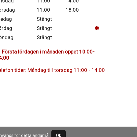
nsdag
11:00
14:00
orsdag
11:00
18:00
redag
Stängt
ördag
Stängt
öndag
Stängt
Första lördagen i månaden öppet 10:00-
4:00
elefon tider: Måndag till torsdag 11:00 - 14:00
 används för detta ändamål.
Ok