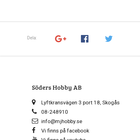
Dela:
Söders Hobby AB
Lyftkransvägen 3 port 18, Skogås
08-248910
info@mjhobby.se
Vi finns på facebook
Vi finns på youtube