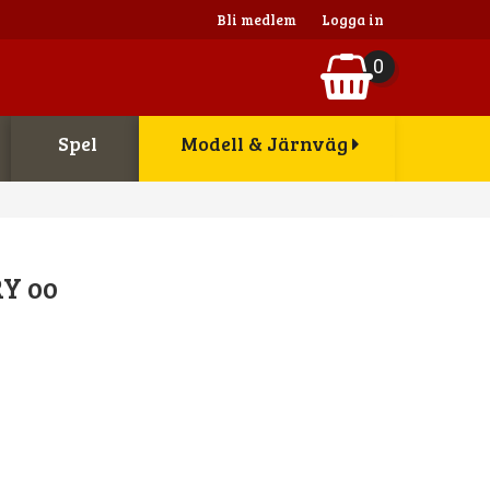
Bli medlem
Logga in
0
Spel
Modell & Järnväg
Y oo