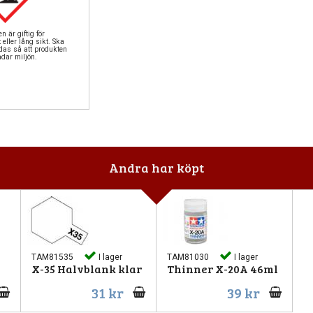
n är giftig för
 eller lång sikt. Ska
das så att produkten
adar miljön.
Andra har köpt
TAM81535
I lager
TAM81030
I lager
X-35 Halvblank klar
Thinner X-20A 46ml
31 kr
39 kr