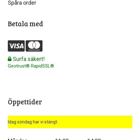
Spåra order
Betala med
Surfa säkert!
Geotrust® RapidSSL®
Öppettider
Idag söndag har vi stängt.