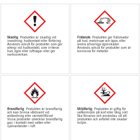
Pipetter & sp
Byggn
Till
Sto
North Eas
GreenS
Airb
Skadlig
. Produkten är skadlig vid
Frätande
. Produkten ger frätskador
inandning, hudkontakt eller förtäring.
på hud, matstrupe och ögon, eller
Sten
Rost
Löd
Används också för produkter som ger
andra allvarliga ögonskador.
allergi vid hudkontakt, som irriterar
Används också för produkter som är
hud, ögon eller luftvägar eller ger
korrosiva för metaller
narkosverkan.
Vintri
S
Landskapsma
Verktyg
Skärma
Va
Övriga till
Brandfarlig
. Produkten är brandfarlig
Miljöfarlig
. Produkten är giftig för
och kan brinna våldsamt vid
vattenmiljön på kort eller lång sikt.
antändning eller värmetillförsel.
Ska förvaras och användas så att
Vissa produkter utvecklar brandfarlig
produkten och avfallet inte skadar
gas i kontakt med vatten eller
miljön.
självantänder i luft.