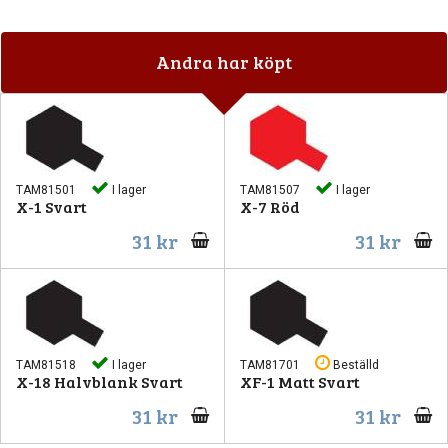
Andra har köpt
TAM81501
I lager
TAM81507
I lager
X-1 Svart
X-7 Röd
31 kr
31 kr
TAM81518
I lager
TAM81701
Beställd
X-18 Halvblank Svart
XF-1 Matt Svart
31 kr
31 kr