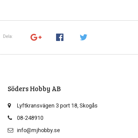
Dela:
Söders Hobby AB
Lyftkransvägen 3 port 18, Skogås
08-248910
info@mjhobby.se