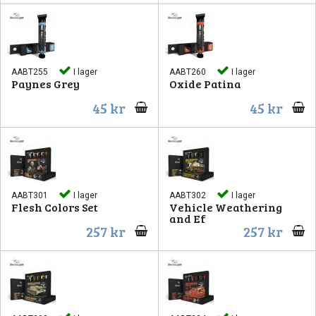
AABT255
I lager
AABT260
I lager
Paynes Grey
Oxide Patina
45 kr
45 kr
AABT301
I lager
AABT302
I lager
Flesh Colors Set
Vehicle Weathering
and Ef
257 kr
257 kr