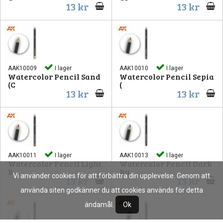
13 kr
13 kr
AAK10009
I lager
AAK10010
I lager
Watercolor Pencil Sand
Watercolor Pencil Sepia
(C
(
13 kr
13 kr
AAK10011
I lager
AAK10013
I lager
Watercolor Pencil Light
Watercolor Pencil Dark
R
Ru
Vi använder cookies för att förbättra din upplevelse. Genom att
13 kr
13 kr
använda siten godkänner du att cookies används för detta
ändamål.
Ok