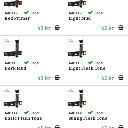
AABT120
I lager
AABT125
I lager
Red Primer
Light Mud
45 kr
45 kr
AABT130
I lager
AABT135
I lager
Dark Mud
Light Flesh Tone
45 kr
45 kr
AABT140
I lager
AABT145
I lager
Basic Flesh Tone
Sunny Flesh Tone
45 kr
45 kr