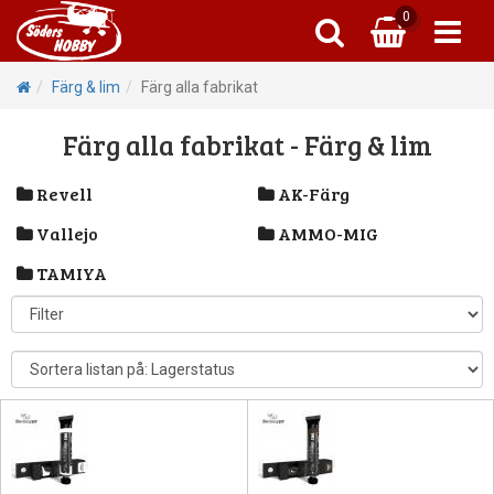
0
r
Plastbyggsat
Plastbygg
P
a
Färg & lim
Färg alla fabrikat
Tank
Tid
Färg alla fabrikat - Färg & lim
1:43 Bila
Flyg
Revell
AK-Färg
Vallejo
AMMO-MIG
Primer
TAMIYA
Deka
F
Skr