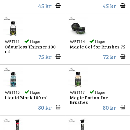
45 kr
45 kr
AABT111
I lager
AABT114
I lager
Odourless Thinner 100
Magic Gel for Brushes 75
ml
75 kr
72 kr
AABT115
I lager
AABT117
I lager
Liquid Mask 100 ml
Magic Potion for
Brushes
80 kr
80 kr