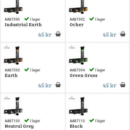
AABT090
I lager
AABT092
I lager
Industrial Earth
Ocher
45 kr
45 kr
AABT093
I lager
AABT094
I lager
Earth
Green Grass
45 kr
45 kr
AABT100
I lager
AABT110
I lager
Neutral Grey
Black