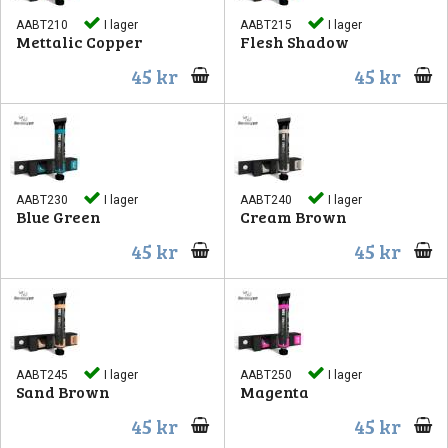
AABT210
I lager
AABT215
I lager
Mettalic Copper
Flesh Shadow
45 kr
45 kr
AABT230
I lager
AABT240
I lager
Blue Green
Cream Brown
45 kr
45 kr
AABT245
I lager
AABT250
I lager
Sand Brown
Magenta
45 kr
45 kr