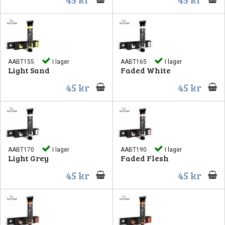
AABT155
I lager
AABT165
I lager
Light Sand
Faded White
45 kr
45 kr
AABT170
I lager
AABT190
I lager
Light Grey
Faded Flesh
45 kr
45 kr