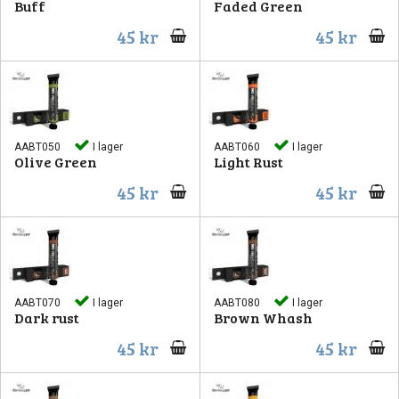
Buff
Faded Green
45 kr
45 kr
AABT050
I lager
AABT060
I lager
Olive Green
Light Rust
45 kr
45 kr
AABT070
I lager
AABT080
I lager
Dark rust
Brown Whash
45 kr
45 kr