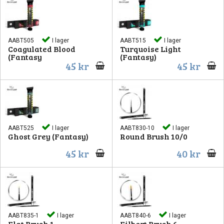
AABT505
I lager
AABT515
I lager
Coagulated Blood
Turquoise Light
(Fantasy
(Fantasy)
45 kr
45 kr
AABT525
I lager
AABT830-10
I lager
Ghost Grey (Fantasy)
Round Brush 10/0
45 kr
40 kr
AABT835-1
I lager
AABT840-6
I lager
Flat Brush 1
Filbert Brush 6