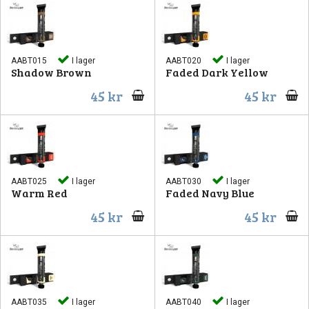
AABT015
I lager
AABT020
I lager
Shadow Brown
Faded Dark Yellow
45 kr
45 kr
AABT025
I lager
AABT030
I lager
Warm Red
Faded Navy Blue
45 kr
45 kr
AABT035
I lager
AABT040
I lager