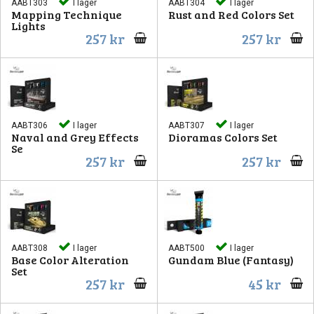
AABT303
I lager
AABT304
I lager
Mapping Technique
Rust and Red Colors Set
Lights
257 kr
257 kr
AABT306
I lager
AABT307
I lager
Naval and Grey Effects
Dioramas Colors Set
Se
257 kr
257 kr
AABT308
I lager
AABT500
I lager
Base Color Alteration
Gundam Blue (Fantasy)
Set
257 kr
45 kr