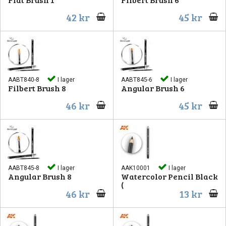
42 kr
45 kr
AABT840-8
I lager
AABT845-6
I lager
Filbert Brush 8
Angular Brush 6
46 kr
45 kr
AABT845-8
I lager
AAK10001
I lager
Angular Brush 8
Watercolor Pencil Black
(
46 kr
13 kr