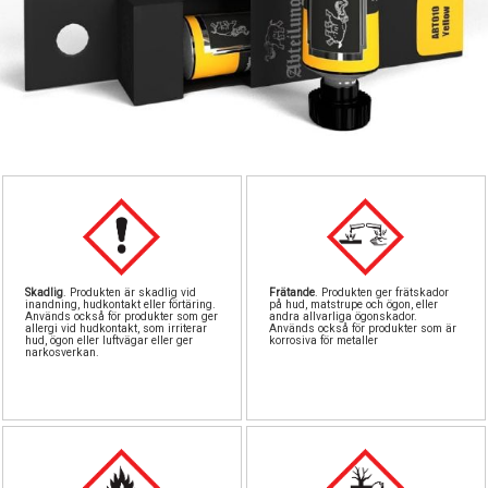
Pipetter & sp
Byggn
Till
Sto
North Eas
GreenS
Airb
Sten
Rost
Löd
Vintri
S
Landskapsma
Verktyg
Skadlig
. Produkten är skadlig vid
Frätande
. Produkten ger frätskador
Skärma
Va
inandning, hudkontakt eller förtäring.
på hud, matstrupe och ögon, eller
Används också för produkter som ger
andra allvarliga ögonskador.
allergi vid hudkontakt, som irriterar
Används också för produkter som är
hud, ögon eller luftvägar eller ger
korrosiva för metaller
Övriga till
narkosverkan.