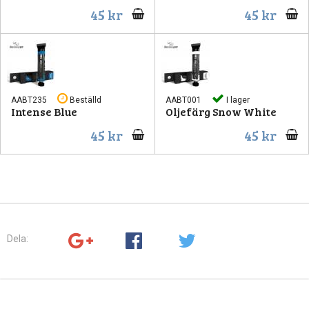
45 kr
45 kr
AABT235
Beställd
AABT001
I lager
Intense Blue
Oljefärg Snow White
45 kr
45 kr
Dela: