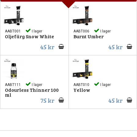
AABT001
I lager
AABT006
I lager
Oljefärg Snow White
Burnt Umber
45 kr
45 kr
AABT111
I lager
AABT010
I lager
Odourless Thinner 100
Yellow
ml
75 kr
45 kr