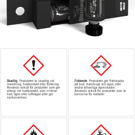
Pipetter & sp
Byggn
Till
Sto
North Eas
GreenS
Airb
Sten
Rost
Löd
Vintri
S
Landskapsma
Verktyg
Skadlig
. Produkten är skadlig vid
Frätande
. Produkten ger frätskador
Skärma
Va
inandning, hudkontakt eller förtäring.
på hud, matstrupe och ögon, eller
Används också för produkter som ger
andra allvarliga ögonskador.
allergi vid hudkontakt, som irriterar
Används också för produkter som är
hud, ögon eller luftvägar eller ger
korrosiva för metaller
Övriga till
narkosverkan.