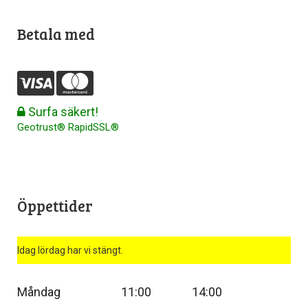
Betala med
Surfa säkert!
Geotrust® RapidSSL®
Öppettider
Idag lördag har vi stängt.
Måndag
11:00
14:00