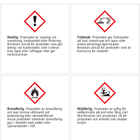
Pipetter & sprut
Byggnål
Tillbeh
Stora
S
North Easte
GreenStu
Airbru
Fä
Skadlig
. Produkten är skadlig vid
Frätande
. Produkten ger frätskador
inandning, hudkontakt eller förtäring.
på hud, matstrupe och ögon, eller
Stencil
Rostfri
Lödni
Be
Används också för produkter som ger
andra allvarliga ögonskador.
allergi vid hudkontakt, som irriterar
Används också för produkter som är
hud, ögon eller luftvägar eller ger
korrosiva för metaller
narkosverkan.
Vintrinsk
Skiv
L
Landskapsmatt
Verktygss
Skärmatt
Vatt
Övriga tillbeh
Brandfarlig
. Produkten är brandfarlig
Miljöfarlig
. Produkten är giftig för
och kan brinna våldsamt vid
vattenmiljön på kort eller lång sikt.
antändning eller värmetillförsel.
Ska förvaras och användas så att
Vissa produkter utvecklar brandfarlig
produkten och avfallet inte skadar
gas i kontakt med vatten eller
miljön.
självantänder i luft.