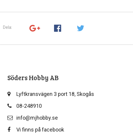
Dela:
Söders Hobby AB
Lyftkransvägen 3 port 18, Skogås
08-248910
info@mjhobby.se
Vi finns på facebook