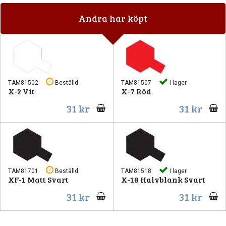
Andra har köpt
TAM81502
Beställd
TAM81507
I lager
X-2 Vit
X-7 Röd
31 kr
31 kr
TAM81701
Beställd
TAM81518
I lager
XF-1 Matt Svart
X-18 Halvblank Svart
31 kr
31 kr