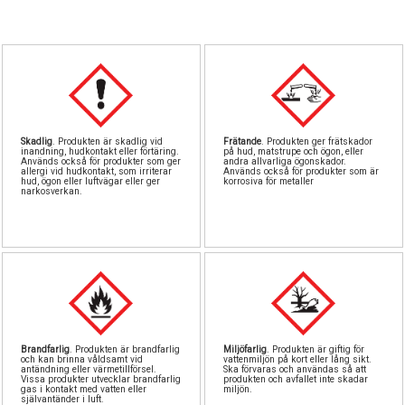
Pipetter & sp
Byggn
Till
Sto
North Eas
GreenS
Airb
Sten
Rost
Löd
Skadlig
. Produkten är skadlig vid
Frätande
. Produkten ger frätskador
inandning, hudkontakt eller förtäring.
på hud, matstrupe och ögon, eller
Används också för produkter som ger
andra allvarliga ögonskador.
Vintri
S
allergi vid hudkontakt, som irriterar
Används också för produkter som är
hud, ögon eller luftvägar eller ger
korrosiva för metaller
narkosverkan.
Landskapsma
Verktyg
Skärma
Va
Övriga till
Brandfarlig
. Produkten är brandfarlig
Miljöfarlig
. Produkten är giftig för
och kan brinna våldsamt vid
vattenmiljön på kort eller lång sikt.
antändning eller värmetillförsel.
Ska förvaras och användas så att
Vissa produkter utvecklar brandfarlig
produkten och avfallet inte skadar
gas i kontakt med vatten eller
miljön.
självantänder i luft.