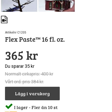
Pipetter & sp
Byggn
Till
Sto
North Eas
GreenS
Airb
Artikelnr C1205
Sten
Rost
Löd
Flex Paste™ 16 fl. oz.
Vintri
S
365 kr
Landskapsma
Verktyg
Du sparar 35 kr
Skärma
Va
Normalt cirkapris: 400 kr
Övriga till
Vårt ord. pris 384 kr.
Lägg i varukorg
I lager - Fler än 10 st