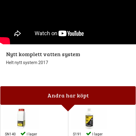
Nytt komplett vatten system
Helt nytt system 2017
Andra har köpt
SN140
I lager
S191
I lager