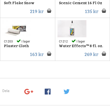
Soft Flake Snow
Scenic Cement 16 Fl Oz
219 kr
135 kr
C1203
I lager
C1212
I lager
Plaster Cloth
Water Effects™ 8 fl. oz.
163 kr
269 kr
Dela: