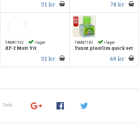
31 kr
78 kr
TAM81702
I lager
TAM87182
I lager
XF-2 Matt Vit
Tunnt plastlim quick set
31 kr
69 kr
Dela: