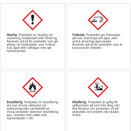
Skadlig
. Produkten är skadlig vid
Frätande
. Produkten ger frätskador
inandning, hudkontakt eller förtäring.
på hud, matstrupe och ögon, eller
r
Används också för produkter som ger
andra allvarliga ögonskador.
allergi vid hudkontakt, som irriterar
Används också för produkter som är
hud, ögon eller luftvägar eller ger
korrosiva för metaller
narkosverkan.
Brandfarlig
. Produkten är brandfarlig
Miljöfarlig
. Produkten är giftig för
och kan brinna våldsamt vid
vattenmiljön på kort eller lång sikt.
antändning eller värmetillförsel.
Ska förvaras och användas så att
Vissa produkter utvecklar brandfarlig
produkten och avfallet inte skadar
gas i kontakt med vatten eller
miljön.
självantänder i luft.