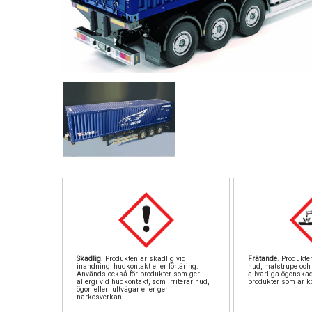
Skadlig
. Produkten är skadlig vid
Frätande
. Produkte
inandning, hudkontakt eller förtäring.
hud, matstrupe och 
Används också för produkter som ger
allvarliga ögonska
allergi vid hudkontakt, som irriterar hud,
produkter som är ko
ögon eller luftvägar eller ger
narkosverkan.