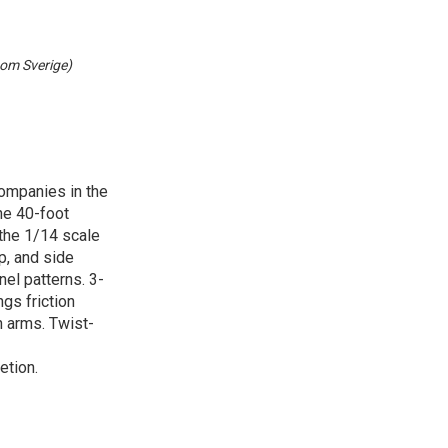
nom Sverige)
companies in the
he 40-foot
 the 1/14 scale
op, and side
nel patterns. 3-
ngs friction
 arms. Twist-
etion.