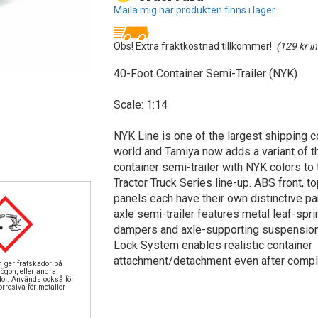
Maila mig när produkten finns i lager
Obs! Extra fraktkostnad tillkommer!
(129 kr i
40-Foot Container Semi-Trailer (NYK)
Scale: 1:14
NYK Line is one of the largest shipping 
world and Tamiya now adds a variant of t
container semi-trailer with NYK colors to
Tractor Truck Series line-up. ABS front, t
panels each have their own distinctive pa
axle semi-trailer features metal leaf-spri
dampers and axle-supporting suspension
Lock System enables realistic container
attachment/detachment even after compl
n ger frätskador på
ögon, eller andra
dor. Används också för
rrosiva för metaller