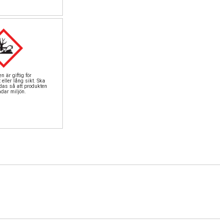
n är giftig för
 eller lång sikt. Ska
das så att produkten
adar miljön.