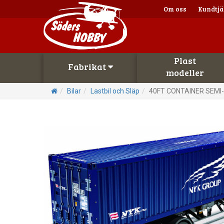
Om oss
Kundtjä
Plast
Fabrikat
modeller
Bilar
Lastbil och Släp
40FT CONTAINER SEMI