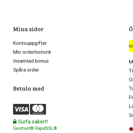
Mina sidor
Ö
Kontouppgifter
Id
Min orderhistorik
Insamlad bonus
M
Spåra order
T
O
Betala med
T
F
L
S
Surfa säkert!
Geotrust® RapidSSL®