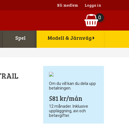
Bli medlem
Logga in
0
Spel
Modell & Järnväg
TRAIL
Om du vill kan du dela upp
betalningen.
581 kr/mån
12 månader. Inklusive
uppläggning, avi och
betavgifter.