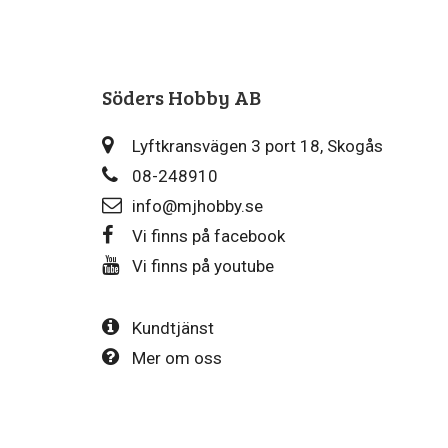
Söders Hobby AB
Lyftkransvägen 3 port 18, Skogås
08-248910
info@mjhobby.se
Vi finns på facebook
Vi finns på youtube
Kundtjänst
Mer om oss