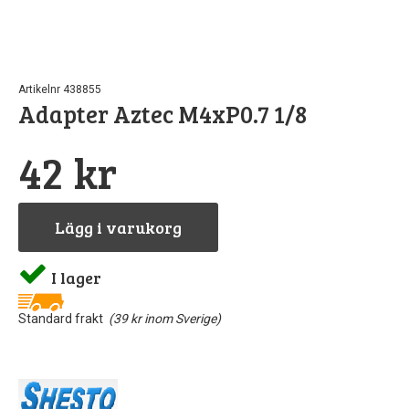
Pipetter & sp
Byggn
Till
Sto
North Eas
GreenS
Airb
Artikelnr 438855
Adapter Aztec M4xP0.7 1/8
Sten
Rost
Löd
42 kr
Vintri
S
Landskapsma
Verktyg
Lägg i varukorg
Skärma
Va
I lager
Övriga till
Standard frakt
(39 kr inom Sverige)