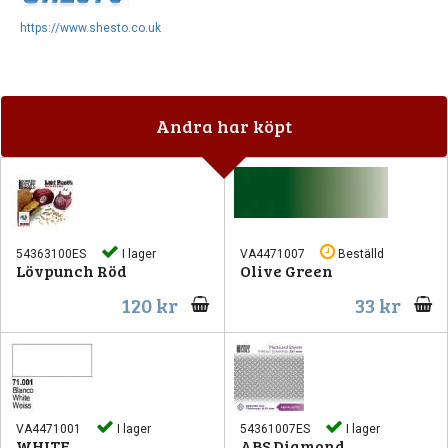
https://www.shesto.co.uk
Andra har köpt
54363100ES
I lager
VA4471007
Beställd
Lövpunch Röd
Olive Green
120 kr
33 kr
VA4471001
I lager
54361007ES
I lager
WHITE
ABS Diamond