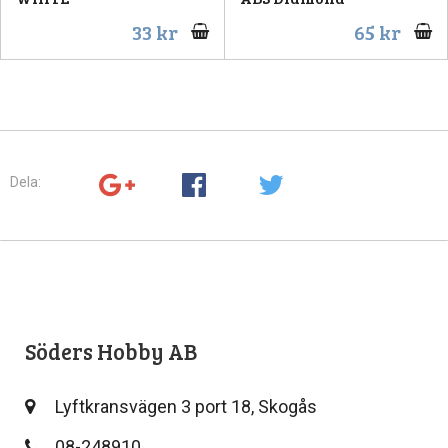
33 kr
65 kr
Dela:
Söders Hobby AB
Lyftkransvägen 3 port 18, Skogås
08-248910