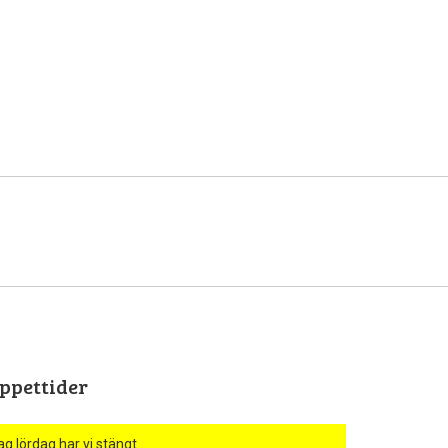
ppettider
ag lördag har vi stängt.