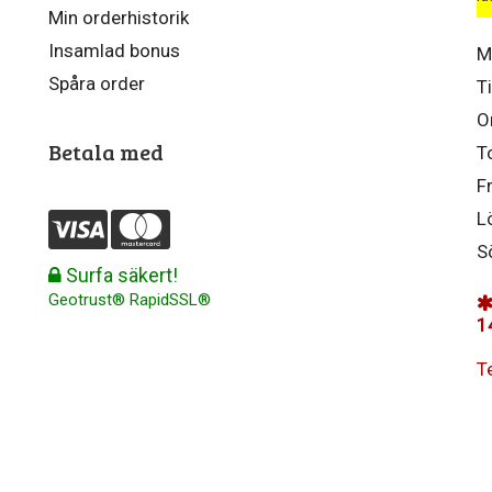
Min orderhistorik
Insamlad bonus
M
Spåra order
T
O
Betala med
T
F
L
S
Surfa säkert!
Geotrust® RapidSSL®
1
T