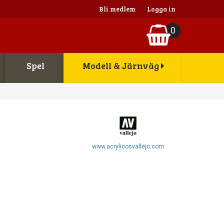
Bli medlem
Logga in
0
Spel
Modell & Järnväg
www.acrylicosvallejo.com