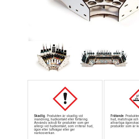
Skadlig
. Produkten är skadlig vid
Frätande
. Produkte
inandning, hudkontakt eller förtäring.
hud, matstrupe och 
Används också för produkter som ger
allvarliga ögonska
allergi vid hudkontakt, som irriterar hud,
produkter som är ko
ögon eller luftvägar eller ger
narkosverkan.