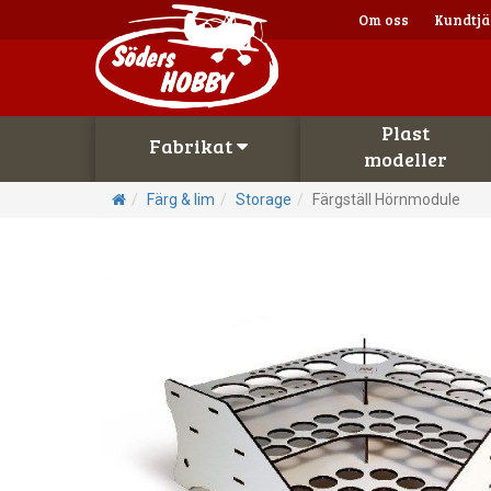
Om oss
Kundtjä
Plast
Fabrikat
modeller
Färg & lim
Storage
Färgställ Hörnmodule