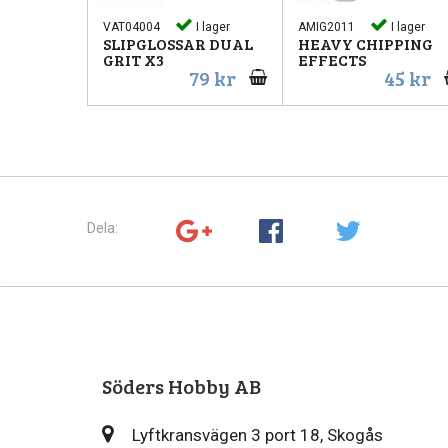
VAT04004
I lager
AMIG2011
I lager
SLIPGLOSSAR DUAL
HEAVY CHIPPING
GRIT X3
EFFECTS
79 kr
45 kr
Dela:
Söders Hobby AB
Lyftkransvägen 3 port 18, Skogås