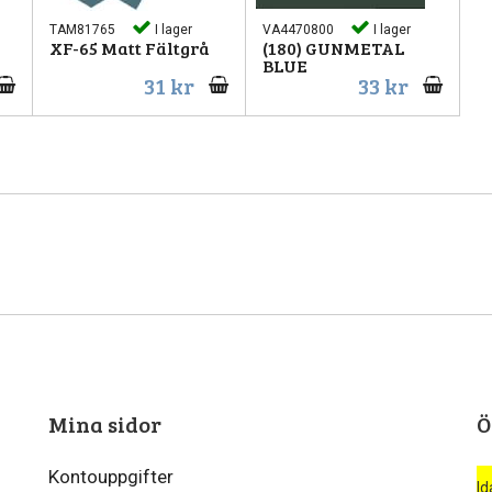
TAM81765
I lager
VA4470800
I lager
XF-65 Matt Fältgrå
(180) GUNMETAL
BLUE
31 kr
33 kr
Mina sidor
Ö
Kontouppgifter
Id