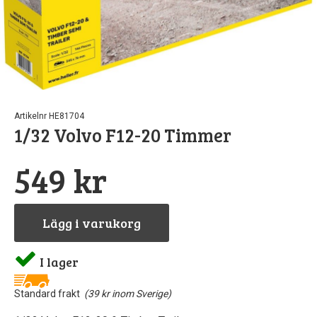
Pipetter & sp
Byggn
Till
Sto
North Eas
GreenS
Airb
Sten
Rost
Löd
Artikelnr HE81704
1/32 Volvo F12-20 Timmer
Vintri
S
Landskapsma
Verktyg
549 kr
Skärma
Va
Lägg i varukorg
Övriga till
I lager
Standard frakt
(39 kr inom Sverige)