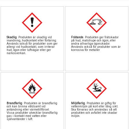
Pipetter & sp
Byggn
Till
Sto
North Eas
GreenS
Airb
Skadlig
. Produkten är skadlig vid
Frätande
. Produkten ger frätskador
Sten
Rost
Löd
inandning, hudkontakt eller förtäring.
på hud, matstrupe och ögon, eller
Används också för produkter som ger
andra allvarliga ögonskador.
allergi vid hudkontakt, som irriterar
Används också för produkter som är
hud, ögon eller luftvägar eller ger
korrosiva för metaller
Vintri
S
narkosverkan.
Landskapsma
Verktyg
Skärma
Va
Övriga till
Brandfarlig
. Produkten är brandfarlig
Miljöfarlig
. Produkten är giftig för
och kan brinna våldsamt vid
vattenmiljön på kort eller lång sikt.
antändning eller värmetillförsel.
Ska förvaras och användas så att
Vissa produkter utvecklar brandfarlig
produkten och avfallet inte skadar
gas i kontakt med vatten eller
miljön.
självantänder i luft.