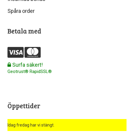
Spåra order
Betala med
Surfa säkert!
Geotrust® RapidSSL®
Öppettider
Idag fredag har vi stängt.