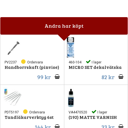
Andra har köpt
PV2237
Ordervara
460-104
I lager
Handborrskaft (pinvise)
MICRO SET dekalvätska
99 kr
82 kr
PDT5197
Ordervara
VA4470520
I lager
Tandläkarverktyg 6st
(192) MATTE VARNISH
144 kr
33 kr