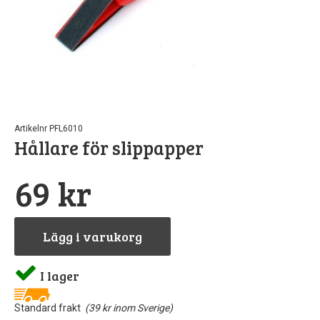
Pipetter & sp
Byggn
Till
Sto
North Eas
GreenS
Airb
Sten
Rost
Löd
Artikelnr PFL6010
Vintri
S
Hållare för slippapper
Landskapsma
Verktyg
69 kr
Skärma
Va
Övriga till
Lägg i varukorg
I lager
Standard frakt
(39 kr inom Sverige)