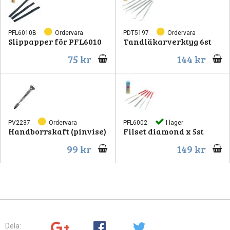
PFL6010B
Ordervara
PDT5197
Ordervara
Slippapper för PFL6010
Tandläkarverktyg 6st
75 kr
144 kr
PV2237
Ordervara
PFL6002
I lager
Handborrskaft (pinvise)
Filset diamond x 5st
99 kr
149 kr
Dela: