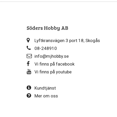
Söders Hobby AB
Lyftkransvägen 3 port 18, Skogås
08-248910
info@mjhobby.se
Vi finns på facebook
Vi finns på youtube
Kundtjänst
Mer om oss