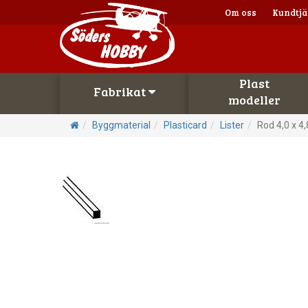
Om oss
Kundtjä
Plast
Fabrikat
modeller
Byggmaterial
Plasticard
Lister
Rod 4,0 x 