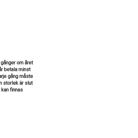
 gånger om året
år betala minst
varje gång måste
 storlek är slut
 kan finnas