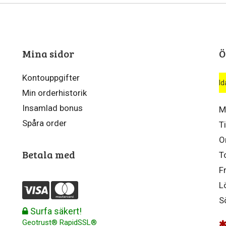
Mina sidor
Ö
Kontouppgifter
Id
Min orderhistorik
Insamlad bonus
M
Spåra order
T
O
Betala med
T
F
L
S
Surfa säkert!
Geotrust® RapidSSL®