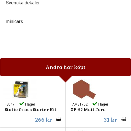
Svenska dekaler.
minicars
Andra har köpt
FS647
I lager
TAM81752
I lager
Static Grass Starter Kit
XF-52 Matt Jord
266 kr
31 kr