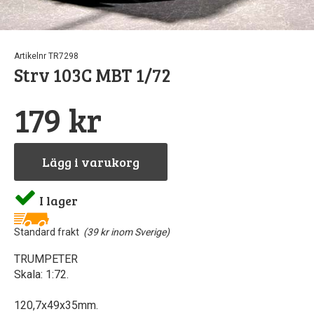
Pipetter & sprut
Byggnål
Tillbeh
Stora
S
Artikelnr TR7298
North Easte
GreenStu
Airbru
Fä
Strv 103C MBT 1/72
Stencil
Rostfri
Lödni
Be
179 kr
Vintrinsk
Skiv
L
Lägg i varukorg
Landskapsmatt
Verktygss
Skärmatt
Vatt
I lager
Övriga tillbeh
Standard frakt
(39 kr inom Sverige)
TRUMPETER
Skala: 1:72.
120,7x49x35mm.