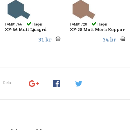
TAM81766
I lager
TAM81728
I lager
XF-66 Matt Ljusgrå
XF-28 Matt Mörk Koppar
31 kr
34 kr
Dela: