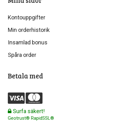
Mina sidor
Kontouppgifter
Min orderhistorik
Insamlad bonus
Spåra order
Betala med
Surfa säkert!
Geotrust® RapidSSL®