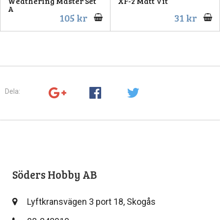
Weathering Master Set
XF-2 Matt Vit
A
105 kr
31 kr
Dela:
Söders Hobby AB
Lyftkransvägen 3 port 18, Skogås