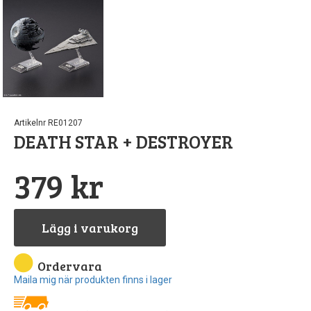
Pipetter & sp
Byggn
Till
Sto
North Eas
GreenS
Airb
Sten
Rost
Löd
Artikelnr RE01207
Vintri
S
DEATH STAR + DESTROYER
Landskapsma
Verktyg
379 kr
Skärma
Va
Övriga till
Lägg i varukorg
Ordervara
Maila mig när produkten finns i lager