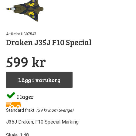
Pipetter & sp
Byggn
Till
Sto
North Eas
GreenS
Airb
Artikelnr HG07547
Draken J35J F10 Special
Sten
Rost
Löd
599 kr
Vintri
S
Landskapsma
Verktyg
Lägg i varukorg
Skärma
Va
I lager
Övriga till
Standard frakt
(39 kr inom Sverige)
J35J Draken, F10 Special Marking
Skala: 1:48