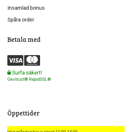
Insamlad bonus
Spåra order
Betala med
Surfa säkert!
Geotrust® RapidSSL®
Öppettider
Idag måndag har vi öppet 11:00-14:00