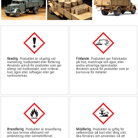
Pipetter & sprut
Byggnål
Tillbeh
Stora
S
North Easte
GreenStu
Airbru
Fä
Stencil
Rostfri
Lödni
Be
Vintrinsk
Skiv
L
Skadlig
. Produkten är skadlig vid
Frätande
. Produkten ger frätskador
inandning, hudkontakt eller förtäring.
på hud, matstrupe och ögon, eller
Används också för produkter som ger
andra allvarliga ögonskador.
allergi vid hudkontakt, som irriterar
Används också för produkter som är
Landskapsmatt
Verktygss
hud, ögon eller luftvägar eller ger
korrosiva för metaller
narkosverkan.
Skärmatt
Vatt
Övriga tillbeh
Brandfarlig
. Produkten är brandfarlig
Miljöfarlig
. Produkten är giftig för
och kan brinna våldsamt vid
vattenmiljön på kort eller lång sikt.
antändning eller värmetillförsel.
Ska förvaras och användas så att