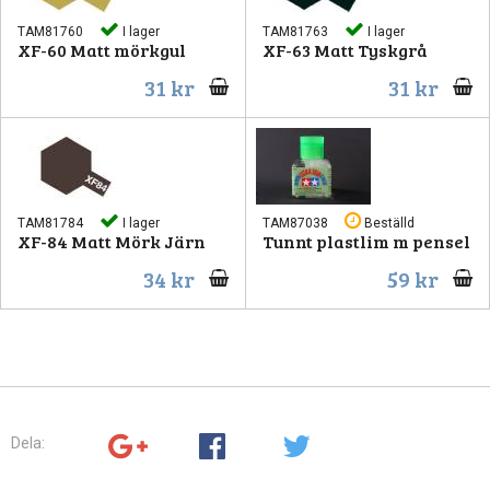
TAM81760
I lager
TAM81763
I lager
XF-60 Matt mörkgul
XF-63 Matt Tyskgrå
31 kr
31 kr
TAM81784
I lager
TAM87038
Beställd
XF-84 Matt Mörk Järn
Tunnt plastlim m pensel
34 kr
59 kr
Dela: