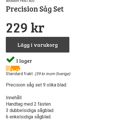
Artikelnr PKN1400
Precision Såg Set
229 kr
r
Lägg i varukorg
I lager
Standard frakt
(39 kr inom Sverige)
Precision såg set 9 olika blad.
Innehåll:
Handtag med 2 fästen.
3 dubbelsidiga sågblad.
6 enkelsidiga sågblad.