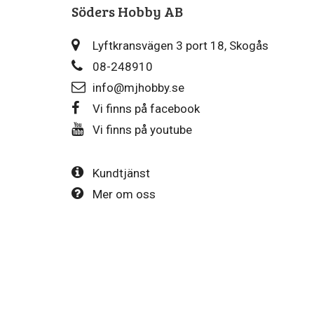
Söders Hobby AB
Lyftkransvägen 3 port 18, Skogås
08-248910
info@mjhobby.se
Vi finns på facebook
Vi finns på youtube
Kundtjänst
Mer om oss