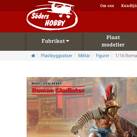
Om oss
Kundtjä
Plast
Fabrikat
modeller
Plastbyggsatser
Militär
Figurer
1/16 Roman