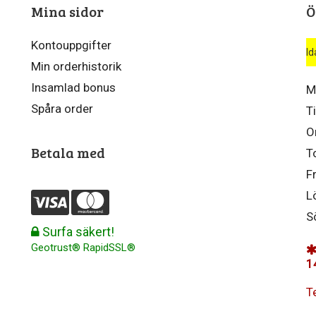
Mina sidor
Ö
Kontouppgifter
Id
Min orderhistorik
Insamlad bonus
M
Spåra order
T
O
Betala med
T
F
L
S
Surfa säkert!
Geotrust® RapidSSL®
1
T