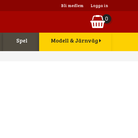
Bli medlem
Logga in
0
Spel
Modell & Järnväg