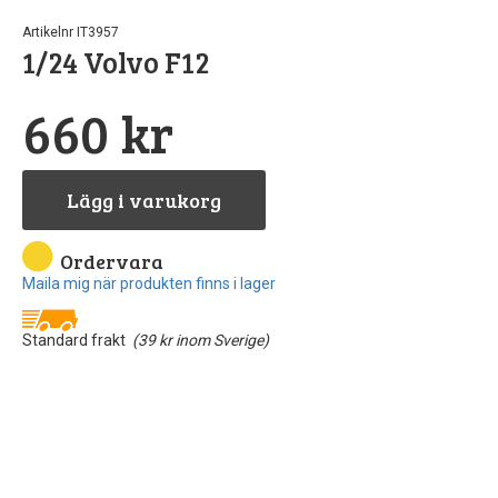
Artikelnr IT3957
Pipetter & sp
Byggn
Till
Sto
1/24 Volvo F12
North Eas
GreenS
Airb
660 kr
Sten
Rost
Löd
Lägg i varukorg
Vintri
S
Landskapsma
Verktyg
Ordervara
Maila mig när produkten finns i lager
Skärma
Va
Standard frakt
(39 kr inom Sverige)
Övriga till