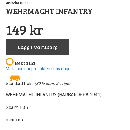
Artikelnr DR6105
WEHRMACHT INFANTRY
Pipetter & sp
Byggn
Till
Sto
149 kr
North Eas
GreenS
Airb
Sten
Rost
Löd
Lägg i varukorg
Vintri
S
Beställd
Landskapsma
Verktyg
Maila mig när produkten finns i lager
Skärma
Va
Standard frakt
(39 kr inom Sverige)
Övriga till
WEHRMACHT INFANTRY (BARBAROSSA 1941)
Scale: 1:35
minicars