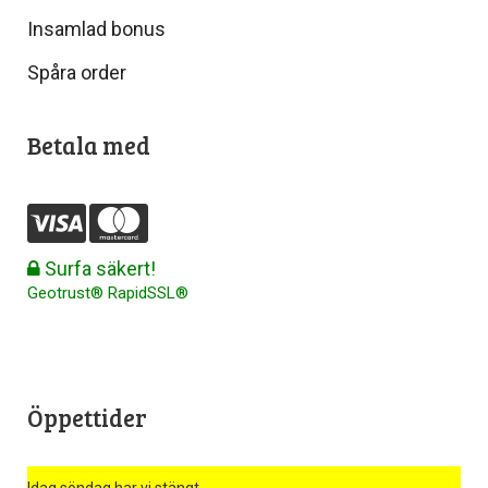
Insamlad bonus
Spåra order
Betala med
Surfa säkert!
Geotrust® RapidSSL®
Öppettider
Idag söndag har vi stängt.