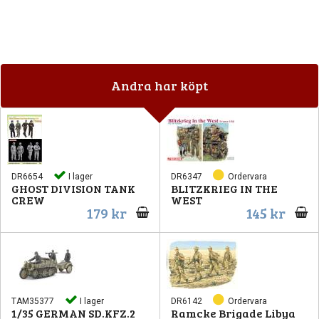
Andra har köpt
DR6654
I lager
DR6347
Ordervara
GHOST DIVISION TANK
BLITZKRIEG IN THE
CREW
WEST
179 kr
145 kr
TAM35377
I lager
DR6142
Ordervara
1/35 GERMAN SD.KFZ.2
Ramcke Brigade Libya