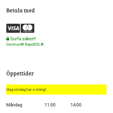
Betala med
Surfa säkert!
Geotrust® RapidSSL®
Öppettider
Idag söndag har vi stängt.
Måndag
11:00
14:00