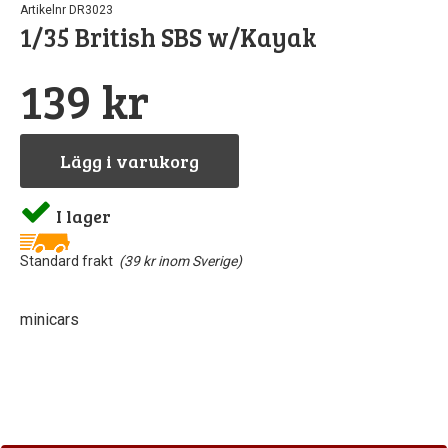
Artikelnr DR3023
1/35 British SBS w/Kayak
Pipetter & sp
Byggn
Till
Sto
139 kr
North Eas
GreenS
Airb
Sten
Rost
Löd
Lägg i varukorg
Vintri
S
I lager
Landskapsma
Verktyg
Standard frakt
(39 kr inom Sverige)
Skärma
Va
minicars
Övriga till