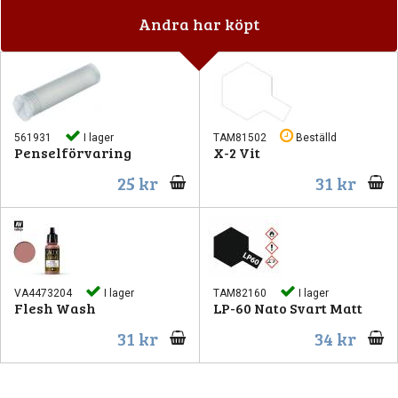
Andra har köpt
561931
I lager
TAM81502
Beställd
Penselförvaring
X-2 Vit
25 kr
31 kr
VA4473204
I lager
TAM82160
I lager
Flesh Wash
LP-60 Nato Svart Matt
31 kr
34 kr