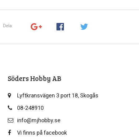
Dela:
Söders Hobby AB
Lyftkransvägen 3 port 18, Skogås
08-248910
info@mjhobby.se
Vi finns på facebook