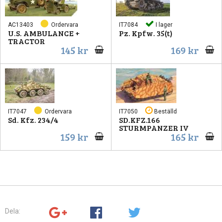
AC13403
Ordervara
IT7084
I lager
U.S. AMBULANCE +
Pz. Kpfw. 35(t)
TRACTOR
145 kr
169 kr
IT7047
Ordervara
IT7050
Beställd
Sd. Kfz. 234/4
SD.KFZ.166
STURMPANZER IV
159 kr
165 kr
Dela: