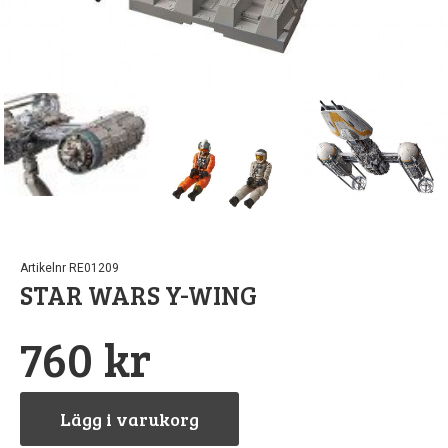
Pipetter & sp
Byggn
Till
Sto
North Eas
GreenS
Airb
Sten
Rost
Löd
Vintri
S
Landskapsma
Verktyg
Artikelnr RE01209
Skärma
Va
STAR WARS Y-WING
Övriga till
760 kr
Lägg i varukorg