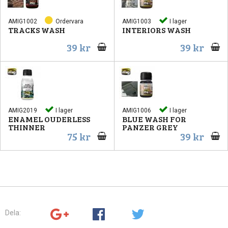
AMIG1002
Ordervara
AMIG1003
I lager
TRACKS WASH
INTERIORS WASH
39 kr
39 kr
AMIG2019
I lager
AMIG1006
I lager
ENAMEL OUDERLESS
BLUE WASH FOR
THINNER
PANZER GREY
75 kr
39 kr
Dela: