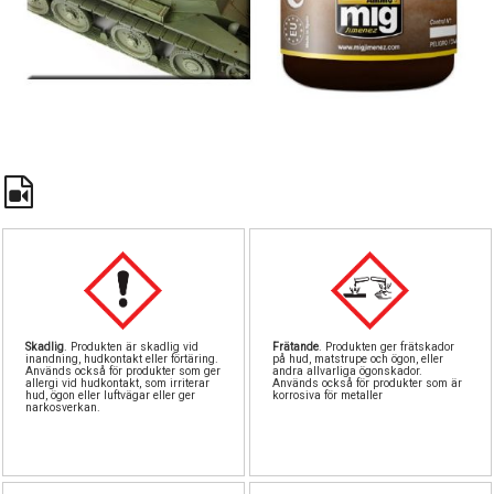
Pipetter & sprut
Byggnål
Tillbeh
Stora
S
North Easte
GreenStu
Airbru
Fä
Stencil
Rostfri
Lödni
Be
Vintrinsk
Skiv
L
Landskapsmatt
Verktygss
Skärmatt
Vatt
Skadlig
. Produkten är skadlig vid
Frätande
. Produkten ger frätskador
Övriga tillbeh
inandning, hudkontakt eller förtäring.
på hud, matstrupe och ögon, eller
Används också för produkter som ger
andra allvarliga ögonskador.
allergi vid hudkontakt, som irriterar
Används också för produkter som är
hud, ögon eller luftvägar eller ger
korrosiva för metaller
narkosverkan.