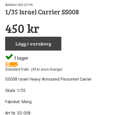
Artikelnr 000-22196
1/35 Israel Carrier SS008
Pipetter & sprut
Byggnål
Tillbeh
Stora
S
450 kr
North Easte
GreenStu
Airbru
Fä
Stencil
Rostfri
Lödni
Be
Lägg i varukorg
Vintrinsk
Skiv
L
I lager
Landskapsmatt
Verktygss
Standard frakt
(39 kr inom Sverige)
Skärmatt
Vatt
SS008 Israel Heavy Armoured Personnel Carrier
Övriga tillbeh
Skala: 1/35
Fabrikat: Meng
Art Nr. SS-008