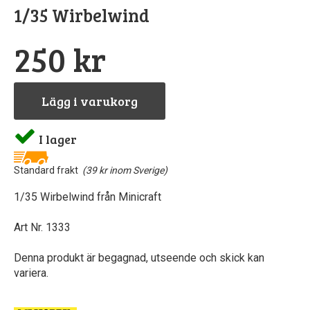
1/35 Wirbelwind
Pipetter & sp
Byggn
Till
Sto
250 kr
North Eas
GreenS
Airb
Sten
Rost
Löd
Lägg i varukorg
Vintri
S
I lager
Landskapsma
Verktyg
Standard frakt
(39 kr inom Sverige)
Skärma
Va
1/35 Wirbelwind från Minicraft
Övriga till
Art Nr. 1333
Denna produkt är begagnad, utseende och skick kan
variera.