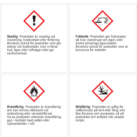
Pipetter & sprutor
Byggnålar
Tillbehör
Storage
Snö
North Eastern
GreenStuff
Airbrush
Färg
Skadlig
. Produkten är skadlig vid
Frätande
. Produkten ger frätskador
inandning, hudkontakt eller förtäring.
på hud, matstrupe och ögon, eller
Stenciler
Rostfritt
Lödning
Berg
Används också för produkter som ger
andra allvarliga ögonskador.
allergi vid hudkontakt, som irriterar
Används också för produkter som är
hud, ögon eller luftvägar eller ger
korrosiva för metaller
narkosverkan.
Vintrinskåp
Skivor
Lim
Landskapsmattor
Verktygsset
Skärmattor
Vatten
Övriga tillbehör
Brandfarlig
. Produkten är brandfarlig
Miljöfarlig
. Produkten är giftig för
och kan brinna våldsamt vid
vattenmiljön på kort eller lång sikt.
antändning eller värmetillförsel.
Ska förvaras och användas så att
Vissa produkter utvecklar brandfarlig
produkten och avfallet inte skadar
gas i kontakt med vatten eller
miljön.
självantänder i luft.