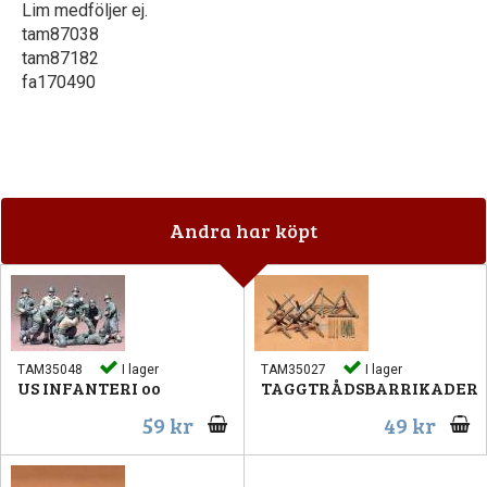
Lim medföljer ej.
tam87038
tam87182
fa170490
Andra har köpt
TAM35048
I lager
TAM35027
I lager
US INFANTERI oo
TAGGTRÅDSBARRIKADER
59 kr
49 kr