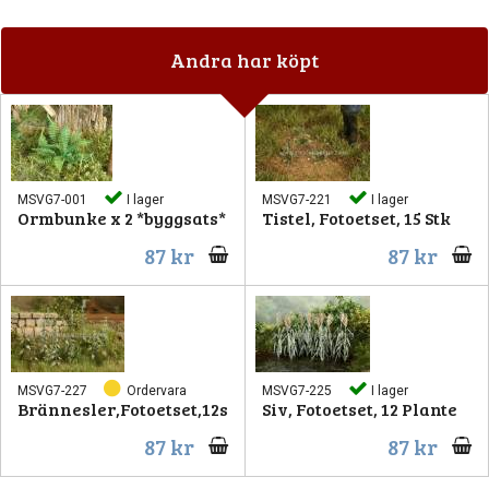
Andra har köpt
MSVG7-001
I lager
MSVG7-221
I lager
Ormbunke x 2 *byggsats*
Tistel, Fotoetset, 15 Stk
87 kr
87 kr
MSVG7-227
Ordervara
MSVG7-225
I lager
Brännesler,Fotoetset,12s
Siv, Fotoetset, 12 Plante
87 kr
87 kr