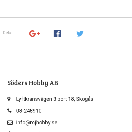
Dela:
Söders Hobby AB
Lyftkransvägen 3 port 18, Skogås
08-248910
info@mjhobby.se