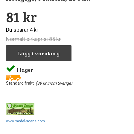
81 kr
Du sparar 4 kr
Normalt cirkapris: 85 kr
r
Lägg i varukorg
I lager
Standard frakt
(39 kr inom Sverige)
www.model-scene.com