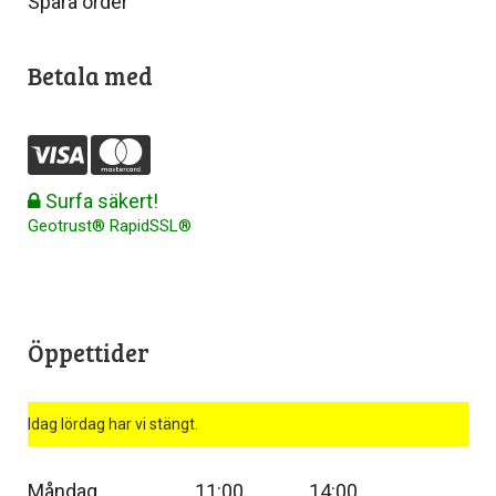
Spåra order
Betala med
Surfa säkert!
Geotrust® RapidSSL®
Öppettider
Idag lördag har vi stängt.
Måndag
11:00
14:00