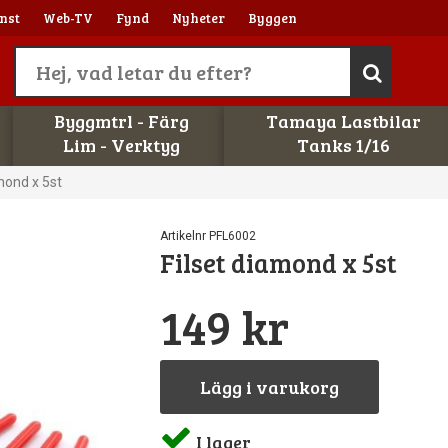
nst
Web-TV
Fynd
Nyheter
Byggen
Byggmtrl - Färg
Tamaya Lastbilar
Lim - Verktyg
Tanks 1/16
mond x 5st
Artikelnr PFL6002
Filset diamond x 5st
149 kr
Lägg i varukorg
I lager