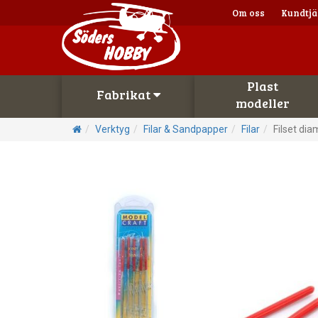
Om oss
Kundtjä
Plast
Fabrikat
modeller
Verktyg
Filar & Sandpapper
Filar
Filset dia