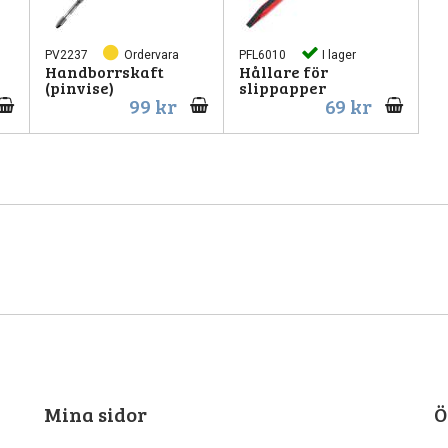
PV2237
Ordervara
PFL6010
I lager
Handborrskaft
Hållare för
(pinvise)
slippapper
99 kr
69 kr
Mina sidor
Ö