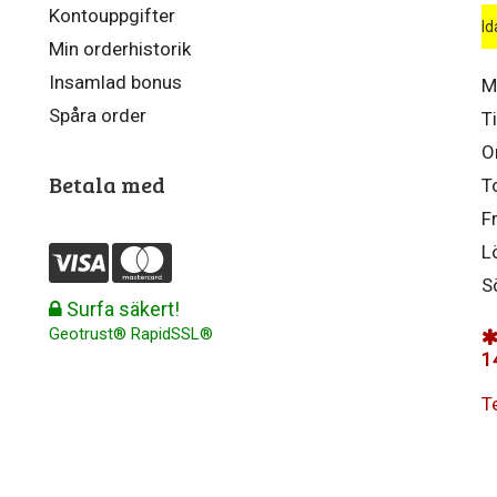
Kontouppgifter
Id
Min orderhistorik
Insamlad bonus
M
Spåra order
T
O
Betala med
T
F
L
S
Surfa säkert!
Geotrust® RapidSSL®
1
T