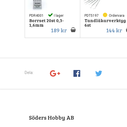
PDR4001
I lager
PDT5197
Ordervara
Borrset 20st 0,3-
Tandläkarverktyg
1,6mm
6st
189 kr
144 kr
Dela:
Söders Hobby AB