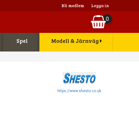
Bli medlem
Logga in
0
Spel
Modell & Järnväg
https://www.shesto.co.uk