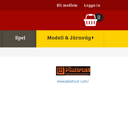
Bli medlem
Logga in
0
Spel
Modell & Järnväg
www.plastruct.com/