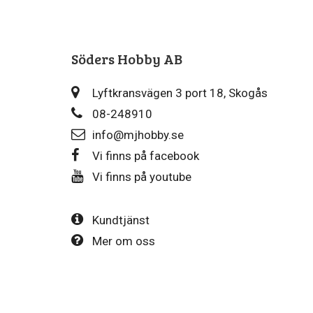
Söders Hobby AB
Lyftkransvägen 3 port 18, Skogås
08-248910
info@mjhobby.se
Vi finns på facebook
Vi finns på youtube
Kundtjänst
Mer om oss