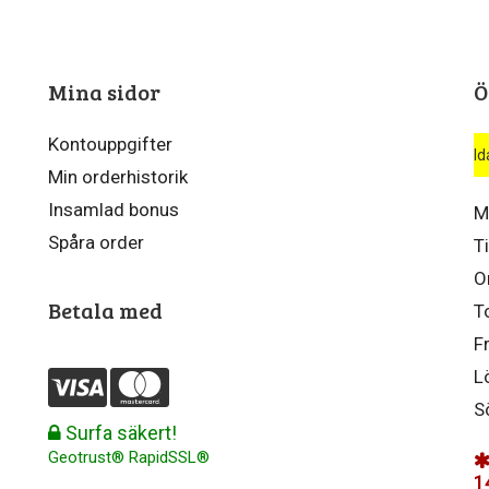
Mina sidor
Ö
Kontouppgifter
Id
Min orderhistorik
Insamlad bonus
M
Spåra order
T
O
Betala med
T
F
L
S
Surfa säkert!
Geotrust® RapidSSL®
1