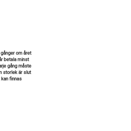
 gånger om året
år betala minst
varje gång måste
 storlek är slut
 kan finnas