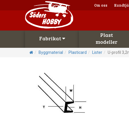
Om oss
Kundtjä
Plast
Fabrikat
modeller
Byggmaterial
Plasticard
Lister
U-profil 3,